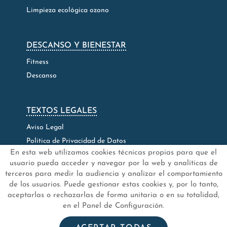
Limpieza ecológica ozono
DESCANSO Y BIENESTAR
Fitness
Descanso
TEXTOS LEGALES
Aviso Legal
Política de Privacidad de Datos
En esta web utilizamos cookies técnicas propias para que el
Política de Cookies
usuario pueda acceder y navegar por la web y analíticas de
Configuración de Cookies
terceros para medir la audiencia y analizar el comportamiento
de los usuarios. Puede gestionar estas cookies y, por lo tanto,
aceptarlas o rechazarlas de forma unitaria o en su totalidad,
en el Panel de Configuración.
.
.
.
.
INICIO
QUIÉNES SOMOS
NOTICIAS
FAQ'S
CONTACTO