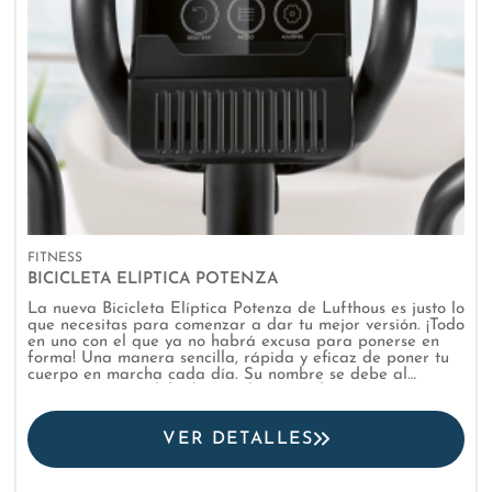
FITNESS
BICICLETA ELÍPTICA POTENZA
La nueva Bicicleta Elíptica Potenza de Lufthous es justo lo
que necesitas para comenzar a dar tu mejor versión. ¡Todo
en uno con el que ya no habrá excusa para ponerse en
forma! Una manera sencilla, rápida y eficaz de poner tu
cuerpo en marcha cada día. Su nombre se debe al
movimiento que debe hacer el cuerpo durante su práctica,
parecido al de subir escaleras. Un ejercicio de lo más
completo a nivel aeróbico. Con una sola máquina podrás
VER DETALLES
ejercitar brazos, torso, glúteos, piernas…