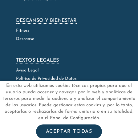
DESCANSO Y BIENESTAR
Fitness
Descanso
TEXTOS LEGALES
Aviso Legal
Política de Privacidad de Datos
En esta web utilizamos cookies técnicas propias para que el
Política de Cookies
usuario pueda acceder y navegar por la web y analíticas de
Configuración de Cookies
terceros para medir la audiencia y analizar el comportamiento
de los usuarios. Puede gestionar estas cookies y, por lo tanto,
aceptarlas o rechazarlas de forma unitaria o en su totalidad,
en el Panel de Configuración.
.
.
.
.
INICIO
QUIÉNES SOMOS
NOTICIAS
FAQ'S
CONTACTO
ACEPTAR TODAS
tratamientosasidan.com
© 2025 - Diseño y programación